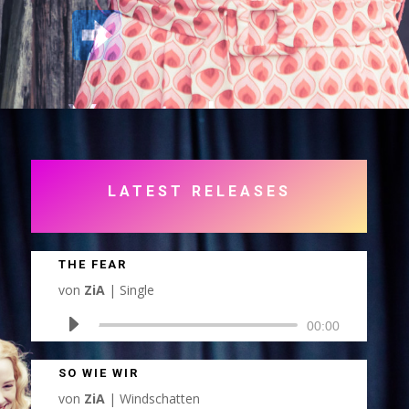
Youtube
LATEST RELEASES
THE FEAR
von
ZiA
|
Single
Audio-
00:00
Player
SO WIE WIR
von
ZiA
|
Windschatten