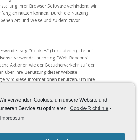
nstellung Ihrer Browser Software verhindern; wir
 umfänglich nutzen können. Durch die Nutzung
riebenen Art und Weise und zu dem zuvor
rwendet sog. ”Cookies” (Textdateien), die auf
Adsense verwendet auch sog. ”Web Beacons”
ache Aktionen wie der Besucherverkehr auf der
n über Ihre Benutzung dieser Website
gle wird diese Informationen benutzen, um Ihre
n für die Websitebetreiber zusammenzustellen
d Google diese Informationen gegebenenfalls an
Wir verwenden Cookies, um unsere Website und
eiten. Google wird in keinem Fall Ihre IP-Adresse
ge von Web Beacons können Sie verhindern,
unseren Service zu optimieren.
Cookie-Richtlinie
-
 Internetoptionen > Datenschutz > Einstellung”;
Impressum
em Fall gegebenenfalls nicht sämtliche
r Bearbeitung der über Sie erhobenen Daten