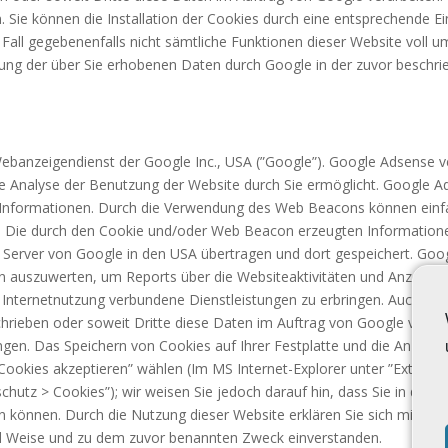
 Sie können die Installation der Cookies durch eine entsprechende Ei
m Fall gegebenenfalls nicht sämtliche Funktionen dieser Website voll
eitung der über Sie erhobenen Daten durch Google in der zuvor besch
banzeigendienst der Google Inc., USA (”Google”). Google Adsense ve
e Analyse der Benutzung der Website durch Sie ermöglicht. Google 
n Informationen. Durch die Verwendung des Web Beacons können einf
 Die durch den Cookie und/oder Web Beacon erzeugten Informatione
en Server von Google in den USA übertragen und dort gespeichert. Goo
en auszuwerten, um Reports über die Websiteaktivitäten und Anzeige
Internetnutzung verbundene Dienstleistungen zu erbringen. Auch wir
chrieben oder soweit Dritte diese Daten im Auftrag von Google verarb
ngen. Das Speichern von Cookies auf Ihrer Festplatte und die Anzei
Cookies akzeptieren” wählen (Im MS Internet-Explorer unter ”Extras >
schutz > Cookies”); wir weisen Sie jedoch darauf hin, dass Sie in dies
n können. Durch die Nutzung dieser Website erklären Sie sich mit de
nd Weise und zu dem zuvor benannten Zweck einverstanden.