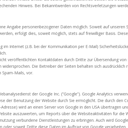
echenden Hinweis. Bei Bekanntwerden von Rechtsverletzungen werden
 ohne Angabe personenbezogener Daten möglich. Soweit auf unseren 
rden, erfolgt dies, soweit möglich, stets auf freiwilliger Basis. Die
g im Internet (z.B. bei der Kommunikation per E-Mail) Sicherheitslück
ich.
ht veröffentlichten Kontaktdaten durch Dritte zur Übersendung von 
h widersprochen. Die Betreiber der Seiten behalten sich ausdrücklich r
 Spam-Mails, vor.
ebanalysedienst der Google Inc. (”Google”). Google Analytics verwend
se der Benutzung der Website durch Sie ermöglicht. Die durch den C
IP-Adresse) wird an einen Server von Google in den USA übertragen un
ebsite auszuwerten, um Reports über die Websiteaktivitäten für di
tnutzung verbundene Dienstleistungen zu erbringen. Auch wird Google
en oder soweit Dritte diese Daten im Auftrag von Google verarbeiten. 