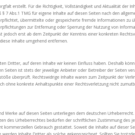
gfalt erstellt. Für die Richtigkeit, Vollständigkeit und Aktualität der
§ 7 Abs.1 TMG für eigene Inhalte auf diesen Seiten nach den allgeme
verpflichtet, übermittelte oder gespeicherte fremde Informationen z
 Verpflichtungen zur Entfernung oder Sperrung der Nutzung von Infor
ist jedoch erst ab dem Zeitpunkt der Kenntnis einer konkreten Recht
diese Inhalte umgehend entfernen.
en Dritter, auf deren Inhalte wir keinen Einfluss haben. Deshalb könn
n Seiten ist stets der jeweilige Anbieter oder Betreiber der Seiten ve
stöße überprüft. Rechtswidrige Inhalte waren zum Zeitpunkt der Verl
 jedoch ohne konkrete Anhaltspunkte einer Rechtsverletzung nicht zum
 und Werke auf diesen Seiten unterliegen dem deutschen Urheberrecht. 
zen des Urheberrechtes bedürfen der schriftlichen Zustimmung des je
icht kommerziellen Gebrauch gestattet. Soweit die Inhalte auf dieser S
e werden Inhalte Dritter als solche gekennzeichnet. Sollten Sie trotz